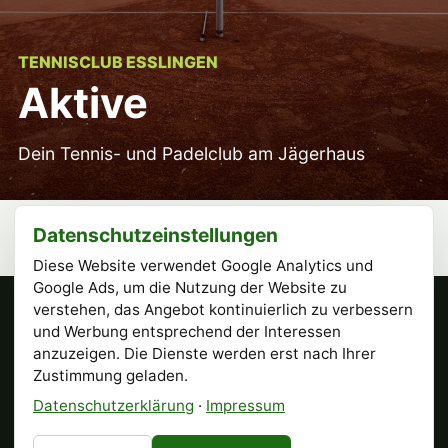
TENNISCLUB ESSLINGEN
Aktive
Dein Tennis- und Padelclub am Jägerhaus
Datenschutzeinstellungen
Diese Website verwendet Google Analytics und
Google Ads, um die Nutzung der Website zu
verstehen, das Angebot kontinuierlich zu verbessern
Tennisclub Esslingen e.V.
und Werbung entsprechend der Interessen
Römerstr. 6, 73732 Esslingen am Neckar
anzuzeigen. Die Dienste werden erst nach Ihrer
Instagram · @tcesslingen
↗
Zustimmung geladen.
Datenschutzerklärung
·
Impressum