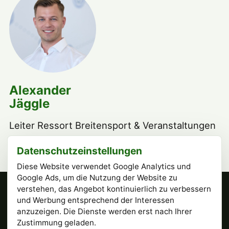
Alexander
Jäggle
Leiter Ressort Breitensport & Veranstaltungen
alexander.jaeggle@tc-esslingen.de
Datenschutzeinstellungen
Diese Website verwendet Google Analytics und
Google Ads, um die Nutzung der Website zu
verstehen, das Angebot kontinuierlich zu verbessern
Tennisclub Esslingen e.V.
und Werbung entsprechend der Interessen
Römerstr. 6, 73732 Esslingen am Neckar
anzuzeigen. Die Dienste werden erst nach Ihrer
Instagram · @tcesslingen
↗
Zustimmung geladen.