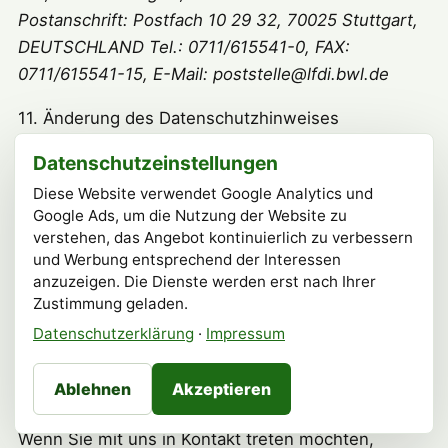
Postanschrift: Postfach 10 29 32, 70025 Stuttgart,
DEUTSCHLAND Tel.: 0711/615541-0, FAX:
0711/615541-15, E-Mail: poststelle@lfdi.bwl.de
11. Änderung des Datenschutzhinweises
Datenschutzeinstellungen
Wir behalten uns das Recht vor, unsere
Sicherheits- und Datenschutzmaßnahmen zu
Diese Website verwendet Google Analytics und
Google Ads, um die Nutzung der Website zu
verändern, soweit dies wegen der technischen
verstehen, das Angebot kontinuierlich zu verbessern
Entwicklung erforderlich ist. In diesen Fällen
und Werbung entsprechend der Interessen
werden wir auch unsere Hinweise zum
anzuzeigen. Die Dienste werden erst nach Ihrer
Datenschutz entsprechend anpassen. Bitte
Zustimmung geladen.
beachten Sie daher die jeweils aktuelle Version
Datenschutzerklärung
·
Impressum
unseres Datenschutzhinweises.
Ablehnen
Akzeptieren
12. Kontakt
Wenn Sie mit uns in Kontakt treten möchten,