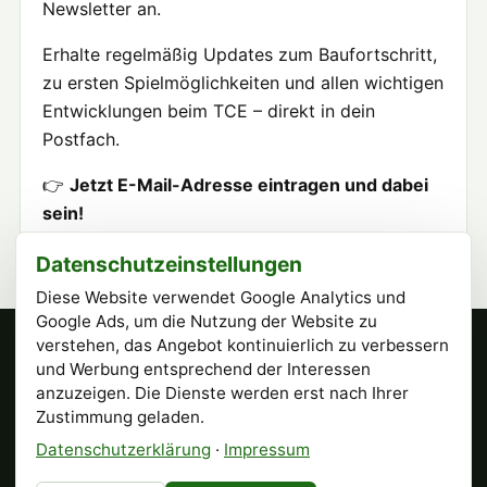
Newsletter an.
Erhalte regelmäßig Updates zum Baufortschritt,
zu ersten Spielmöglichkeiten und allen wichtigen
Entwicklungen beim TCE – direkt in dein
Postfach.
👉
Jetzt E-Mail-Adresse eintragen und dabei
sein!
Datenschutzeinstellungen
Diese Website verwendet Google Analytics und
Google Ads, um die Nutzung der Website zu
verstehen, das Angebot kontinuierlich zu verbessern
Tennisclub Esslingen e.V.
und Werbung entsprechend der Interessen
Römerstr. 6, 73732 Esslingen am Neckar
anzuzeigen. Die Dienste werden erst nach Ihrer
Instagram · @tcesslingen
↗
Zustimmung geladen.
Datenschutzerklärung
·
Impressum