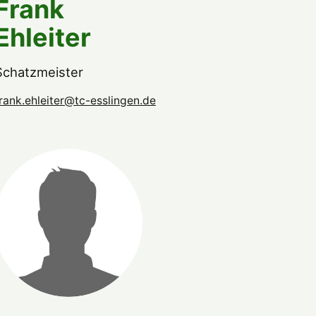
Frank
Ehleiter
Schatzmeister
rank.ehleiter@tc-esslingen.de